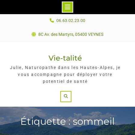
Skip
06.63.02.23.00
to
content
8C Av. des Martyrs, 05400 VEYNES
Vie-talité
Julie, Naturopathe dans les Hautes-Alpes, je
vous accompagne pour déployer votre
potentiel de santé
Search
Étiquette : sommeil