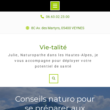
Skip
06.63.02.23.00
to
content
8C Av. des Martyrs, 05400 VEYNES
Vie-talité
Julie, Naturopathe dans les Hautes-Alpes, je
vous accompagne pour déployer votre
potentiel de santé
Search
Conseils naturo pour
se préparer aux