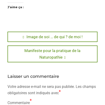
J’aime ça :
Navigation
Previous
Image de soi … de qui ? de moi !
post:
de
Next
Manifeste pour la pratique de la
l’article
post:
Naturopathie
Laisser un commentaire
Votre adresse e-mail ne sera pas publiée.
Les champs
*
obligatoires sont indiqués avec
*
Commentaire