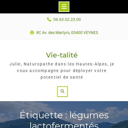
Skip
06.63.02.23.00
to
content
8C Av. des Martyrs, 05400 VEYNES
Vie-talité
Julie, Naturopathe dans les Hautes-Alpes, je
vous accompagne pour déployer votre
potentiel de santé
Search
Étiquette : légumes
lactofermentés