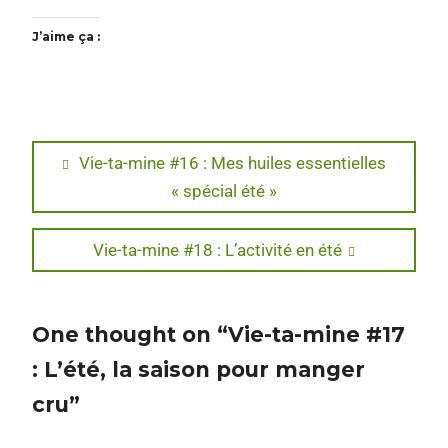
J’aime ça :
Navigation
Previous
Vie-ta-mine #16 : Mes huiles essentielles
post:
« spécial été »
de
l’article
Next
Vie-ta-mine #18 : L’activité en été
post:
One thought on “Vie-ta-mine #17
: L’été, la saison pour manger
cru”