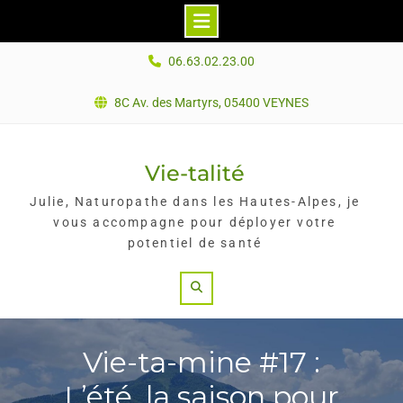
Skip
06.63.02.23.00
to
content
8C Av. des Martyrs, 05400 VEYNES
Vie-talité
Julie, Naturopathe dans les Hautes-Alpes, je
vous accompagne pour déployer votre
potentiel de santé
Search
Vie-ta-mine #17 :
L’été, la saison pour