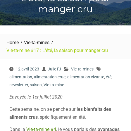
manger cru
Home
Vie-ta-mines
Vie-ta-mine #17 : L’été, la saison pour manger cru
12 avril 2023
Julie FJ
Vie-ta-mines
alimentation
,
alimentation crue
,
alimentation vivante
,
été
,
newsletter
,
saison
,
Vie-ta-mine
Envoyée le 1er juillet 2020
Cette semaine, on se penche sur
les bienfaits des
aliments crus
, spécifiquement en été.
Dans la
Vie-ta-mine #4
, je vous parlais des
avantages