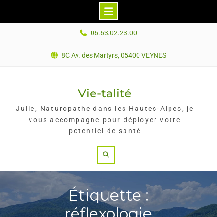
Skip
06.63.02.23.00
to
content
8C Av. des Martyrs, 05400 VEYNES
Vie-talité
Julie, Naturopathe dans les Hautes-Alpes, je
vous accompagne pour déployer votre
potentiel de santé
Search
Étiquette :
réflexologie