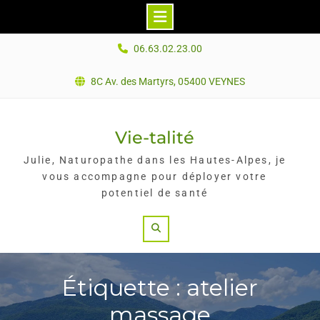
Skip
06.63.02.23.00
to
content
8C Av. des Martyrs, 05400 VEYNES
Vie-talité
Julie, Naturopathe dans les Hautes-Alpes, je
vous accompagne pour déployer votre
potentiel de santé
Search
Étiquette : atelier
massage