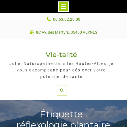
Skip
06.63.02.23.00
to
content
8C Av. des Martyrs, 05400 VEYNES
Vie-talité
Julie, Naturopathe dans les Hautes-Alpes, je
vous accompagne pour déployer votre
potentiel de santé
Search
Étiquette :
réflexologie plantaire