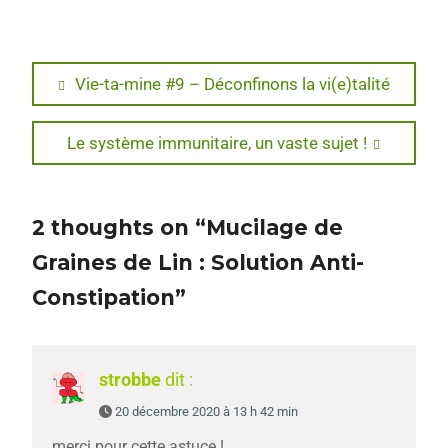
Navigation
Previous
Vie-ta-mine #9 – Déconfinons la vi(e)talité
post:
de
Next
Le système immunitaire, un vaste sujet !
l’article
post:
2 thoughts on “Mucilage de
Graines de Lin : Solution Anti-
Constipation”
strobbe
dit :
20 décembre 2020 à 13 h 42 min
merci pour cette astuce !