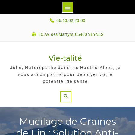
Skip
06.63.02.23.00
to
content
8C Av. des Martyrs, 05400 VEYNES
Vie-talité
Julie, Naturopathe dans les Hautes-Alpes, je
vous accompagne pour déployer votre
potentiel de santé
Search
Mucilage de Graines
de Lin : Solution Anti-