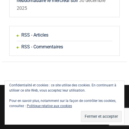
hebdomadaire le mercredi soir
30 décembre
2025
RSS - Articles
RSS - Commentaires
Confidentialité et cookies : ce site utilise des cookies. En continuant à
utiliser ce site Web, vous acceptez leur utilisation.
Copyright © All rights reserved.
Pour en savoir plus, notamment sur la façon de contrôler les cookies,
Politique de confidentialité
Législation
consultez :
Politique relative aux cookies
Mentions Légales
Nature Bliss by
WEN Themes