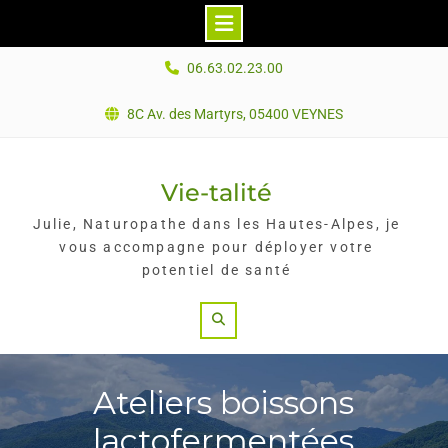
Skip
06.63.02.23.00
to
content
8C Av. des Martyrs, 05400 VEYNES
Vie-talité
Julie, Naturopathe dans les Hautes-Alpes, je
vous accompagne pour déployer votre
potentiel de santé
Search
Ateliers boissons
lactofermentées