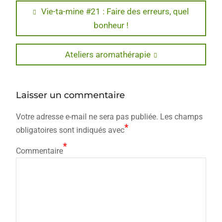
Navigation
Previous
Vie-ta-mine #21 : Faire des erreurs, quel
post:
bonheur !
de
l’article
Next
Ateliers aromathérapie
post:
Laisser un commentaire
Votre adresse e-mail ne sera pas publiée.
Les champs
*
obligatoires sont indiqués avec
*
Commentaire