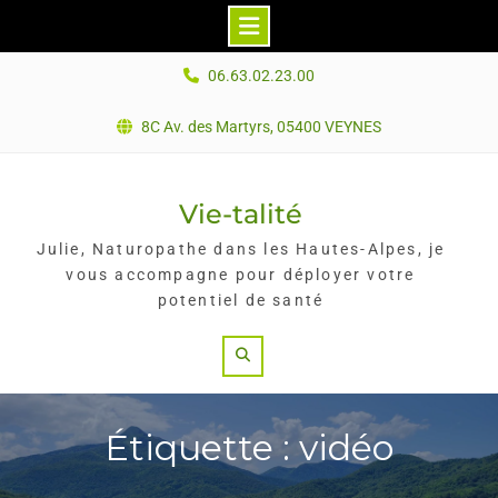
Skip
06.63.02.23.00
to
content
8C Av. des Martyrs, 05400 VEYNES
Vie-talité
Julie, Naturopathe dans les Hautes-Alpes, je
vous accompagne pour déployer votre
potentiel de santé
Search
Étiquette : vidéo