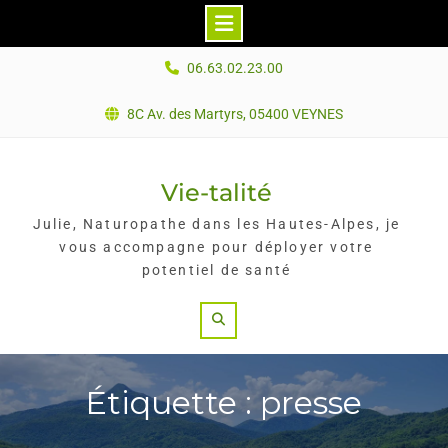
Skip
06.63.02.23.00
to
content
8C Av. des Martyrs, 05400 VEYNES
Vie-talité
Julie, Naturopathe dans les Hautes-Alpes, je
vous accompagne pour déployer votre
potentiel de santé
Search
Étiquette : presse