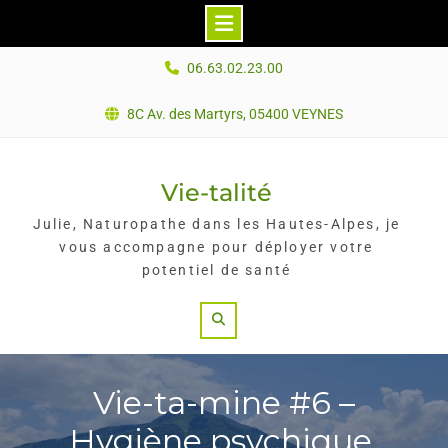
Skip
06.63.02.23.00
to
content
8C Av. des Martyrs, 05400 VEYNES
Vie-talité
Julie, Naturopathe dans les Hautes-Alpes, je
vous accompagne pour déployer votre
potentiel de santé
Search
Vie-ta-mine #6 –
Hygiène psychique,