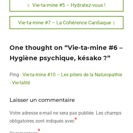
Navigation
Previous
Vie-ta-mine #5 – Hydratez-vous !
post:
de
Next
Vie-ta-mine #7 – La Cohérence Cardiaque
l’article
post:
One thought on “Vie-ta-mine #6 –
Hygiène psychique, késako ?”
Ping :
Vie-ta-mine #10 – Les piliers de la Naturopathie
- Vie-talité
Laisser un commentaire
Votre adresse e-mail ne sera pas publiée.
Les champs
*
obligatoires sont indiqués avec
*