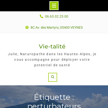
Skip
06.63.02.23.00
to
content
8C Av. des Martyrs, 05400 VEYNES
Vie-talité
Julie, Naturopathe dans les Hautes-Alpes, je
vous accompagne pour déployer votre
potentiel de santé
Search
Étiquette :
perturbateurs