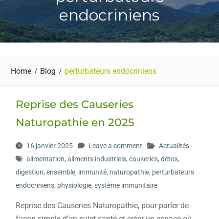
endocriniens
Home
Blog
perturbateurs endocriniens
Reprise des Causeries
Naturopathie en 2025
16 janvier 2025
Leave a comment
Actualités
alimentation
,
aliments industriels
,
causeries
,
détox
,
digestion
,
ensemble
,
immunité
,
naturopathie
,
perturbateurs
endocriniens
,
physiologie
,
système immunitaire
Reprise des Causeries Naturopathie, pour parler de
façon simple d’un sujet santé et créer un espace où