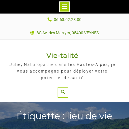
Skip
06.63.02.23.00
to
content
8C Av. des Martyrs, 05400 VEYNES
Vie-talité
Julie, Naturopathe dans les Hautes-Alpes, je
vous accompagne pour déployer votre
potentiel de santé
Search
Étiquette : lieu de vie