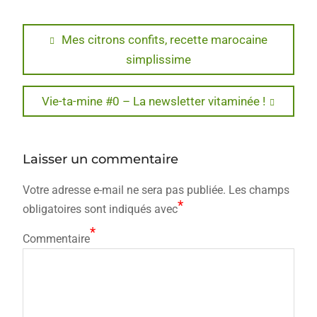
Navigation
Previous
Mes citrons confits, recette marocaine
post:
simplissime
de
l’article
Next
Vie-ta-mine #0 – La newsletter vitaminée !
post:
Laisser un commentaire
Votre adresse e-mail ne sera pas publiée.
Les champs
*
obligatoires sont indiqués avec
*
Commentaire