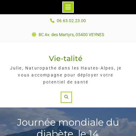
Skip
06.63.02.23.00
to
content
8C Av. des Martyrs, 05400 VEYNES
Vie-talité
Julie, Naturopathe dans les Hautes-Alpes, je
vous accompagne pour déployer votre
potentiel de santé
Search
Journée mondiale du
diabète, le 14