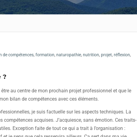
an de compétences
,
formation
,
naturopathie
,
nutrition
,
projet
,
réflexion
,
 ?
 être au centre de mon prochain projet professionnel et que le
nc mon bilan de compétences avec ces éléments.
fessionnelles, je suis factuelle sur les aspects techniques. La
es compétences acquises. J’acquiesce, sans émotion. Ces traits-
les. Exception faite de tout ce qui a trait à l’organisation :
kif et je sens que cela resservira ailleurs. Ca sert dans ma vie