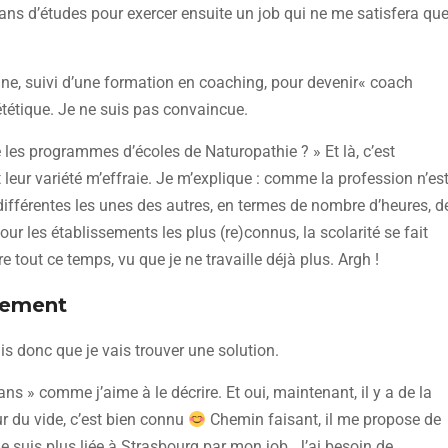
e 2 ans d’études pour exercer ensuite un job qui ne me satisfera qu
enne, suivi d’une formation en coaching, pour devenir« coach
iététique. Je ne suis pas convaincue.
les programmes d’écoles de Naturopathie ? » Et là, c’est
 leur variété m’effraie. Je m’explique : comme la profession n’es
différentes les unes des autres, en termes de nombre d’heures, d
our les établissements les plus (re)connus, la scolarité se fait
 tout ce temps, vu que je ne travaille déjà plus. Argh !
lement
s donc que je vais trouver une solution.
ns » comme j’aime à le décrire. Et oui, maintenant, il y a de la
r du vide, c’est bien connu
Chemin faisant, il me propose de
ne suis plus liée à Strasbourg par mon job. J’ai besoin de