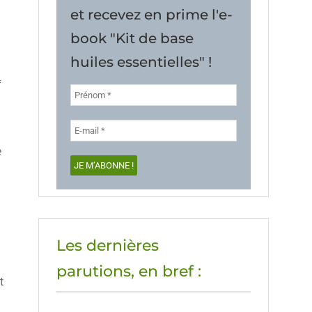
et recevez en prime l'e-
book "Kit de base
huiles essentielles" !
f
e
Les dernières
parutions, en bref :
t