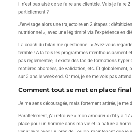
il n’est pas aisé de se faire une clientèle. Vais-je fair
partiellement ?
J’envisage alors une trajectoire en 2 étapes : diététici
nutritionnel », avec une légitimité via l’expérience en d
La coach du bilan me questionne : « Avez-vous regardé 
terrible ! A la fois les programmes m’enthousiasment et
pas réglementée, il existe des tas de formations hyper 
matières abordées, de validation, etc. Et globalement, p
sur 3 ans le week-end. Or moi, je ne me vois pas attendre
Comment tout se met en place fina
Je me sens découragée, mais fortement attirée, je me di
Parallèlement, j’ai retrouvé « mon amoureux d’il y a 17 a
place pour un homme dans ma vie et la nature a horreu
venir vivre avec lui, près de Toulon, maintenant que je 