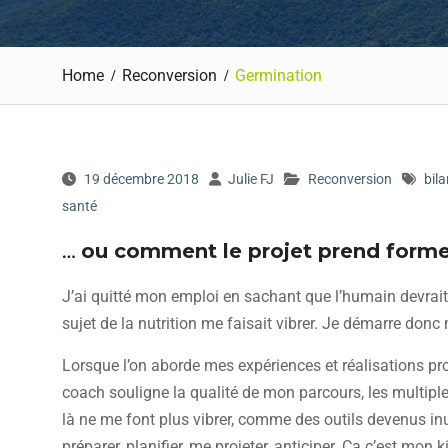
Home
Reconversion
Germination
19 décembre 2018
Julie FJ
Reconversion
bil
santé
…
ou comment le projet prend forme
J’ai quitté mon emploi en sachant que l’humain devrait
sujet de la nutrition me faisait vibrer. Je démarre do
Lorsque l’on aborde mes expériences et réalisations pro
coach souligne la qualité de mon parcours, les multipl
là ne me font plus vibrer, comme des outils devenus inuti
préparer, planifier, me projeter, anticiper. Ca c’est mon 