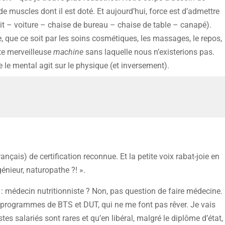
e muscles dont il est doté. Et aujourd’hui, force est d’admettre
t – voiture – chaise de bureau – chaise de table – canapé).
e, que ce soit par les soins cosmétiques, les massages, le repos,
tte merveilleuse
machine
sans laquelle nous n’existerions pas.
ue le mental agit sur le physique (et inversement).
çais) de certification reconnue. Et la petite voix rabat-joie en
énieur, naturopathe ?! ».
n : médecin nutritionniste ? Non, pas question de faire médecine.
s programmes de BTS et DUT, qui ne me font pas rêver. Je vais
tes salariés sont rares et qu’en libéral, malgré le diplôme d’état,