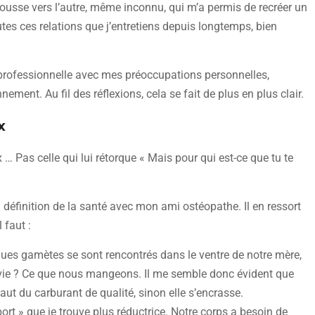
ousse vers l’autre, même inconnu, qui m’a permis de recréer un
tes ces relations que j’entretiens depuis longtemps, bien
professionnelle avec mes préoccupations personnelles,
ent. Au fil des réflexions, cela se fait de plus en plus clair.
x
x … Pas celle qui lui rétorque « Mais pour qui est-ce que tu te
a définition de la santé avec mon ami ostéopathe. Il en ressort
 faut :
ues gamètes se sont rencontrés dans le ventre de notre mère,
n vie ? Ce que nous mangeons. Il me semble donc évident que
aut du carburant de qualité, sinon elle s’encrasse.
port » que je trouve plus réductrice. Notre corps a besoin de