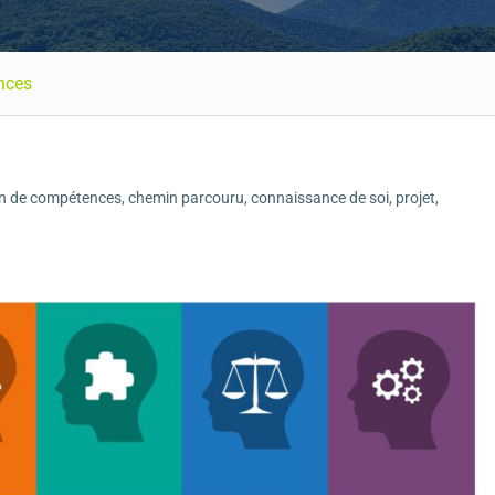
nces
an de compétences
,
chemin parcouru
,
connaissance de soi
,
projet
,