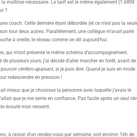
 la maîtrise nécessaire. Le tarif est le même également (1.680€
ir ?
e coach. Cette dernière étant débordée (et ce n’est pas la seul
 son tour deux autres. Parallèlement, une collègue m’avait parlé
uche à oreille, le
réseau
comme on dit aujourd’hui.
entes, qui m’ont présenté le même schéma d’accompagnement.
 de plusieurs jours, j’ai décidé d’aller marcher en forêt, avant de
n pouvoir
cérébro-apaisant,
si je puis dire. Quand je suis en mode
our redescendre en pression !
lait mieux que je choisisse la personne avec laquelle j’avais le
l fallait que je me sente en confiance. Pas facile après un seul rdv
uste écouté mon ressenti.
onc, à raison d’un rendez-vous par semaine, soit environ 16h de