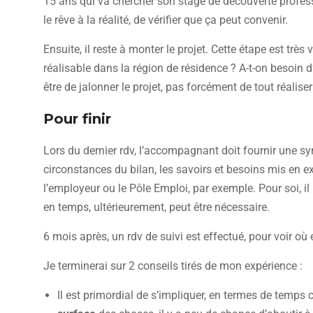
15 ans qui va chercher son stage de découverte profes
le rêve à la réalité, de vérifier que ça peut convenir.
Ensuite, il reste à monter le projet. Cette étape est très
réalisable dans la région de résidence ? A-t-on besoin d
être de jalonner le projet, pas forcément de tout réaliser
Pour finir
Lors du dernier rdv, l’accompagnant doit fournir une syn
circonstances du bilan, les savoirs et besoins mis en e
l’employeur ou le Pôle Emploi, par exemple. Pour soi, il
en temps, ultérieurement, peut être nécessaire.
6 mois après, un rdv de suivi est effectué, pour voir où e
Je terminerai sur 2 conseils tirés de mon expérience :
Il est primordial de s’impliquer, en termes de temps 