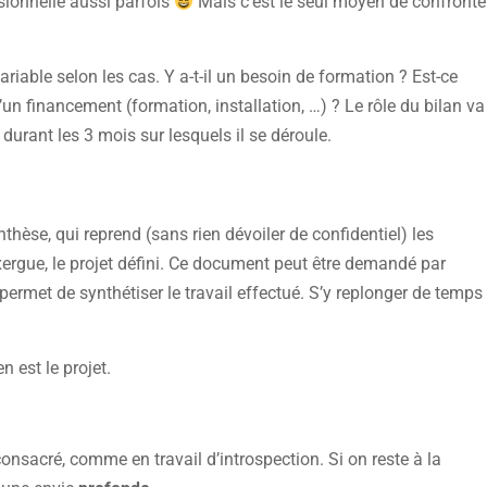
sionnelle aussi parfois
Mais c’est le seul moyen de confronte
 variable selon les cas. Y a-t-il un besoin de formation ? Est-ce
’un financement (formation, installation, …) ? Le rôle du bilan va
 durant les 3 mois sur lesquels il se déroule.
thèse, qui reprend (sans rien dévoiler de confidentiel) les
xergue, le projet défini. Ce document peut être demandé par
 permet de synthétiser le travail effectué. S’y replonger de temps
n est le projet.
consacré, comme en travail d’introspection. Si on reste à la