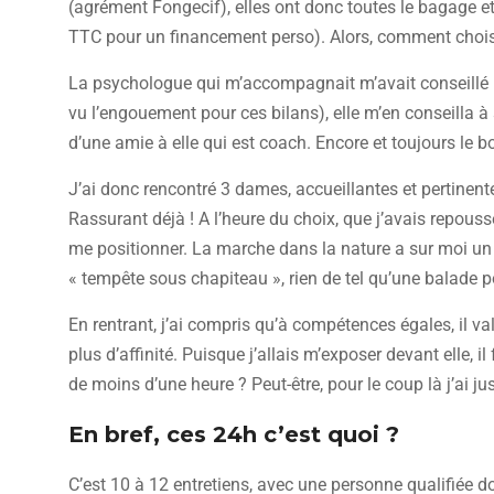
(agrément Fongecif), elles ont donc toutes le bagage et
TTC pour un financement perso). Alors, comment chois
La psychologue qui m’accompagnait m’avait conseillé un
vu l’engouement pour ces bilans), elle m’en conseilla à
d’une amie à elle qui est coach. Encore et toujours le bo
J’ai donc rencontré 3 dames, accueillantes et pertin
Rassurant déjà ! A l’heure du choix, que j’avais repoussé
me positionner. La marche dans la nature a sur moi u
« tempête sous chapiteau », rien de tel qu’une balade p
En rentrant, j’ai compris qu’à compétences égales, il va
plus d’affinité. Puisque j’allais m’exposer devant elle, i
de moins d’une heure ? Peut-être, pour le coup là j’ai j
En bref, ces 24h c’est quoi ?
C’est 10 à 12 entretiens, avec une personne qualifiée d