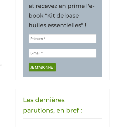
et recevez en prime l'e-
book "Kit de base
huiles essentielles" !
s
Les dernières
parutions, en bref :