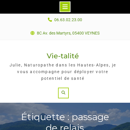
Skip
06.63.02.23.00
to
content
8C Av. des Martyrs, 05400 VEYNES
Vie-talité
Julie, Naturopathe dans les Hautes-Alpes, je
vous accompagne pour déployer votre
potentiel de santé
Search
Étiquette : passage
de relais