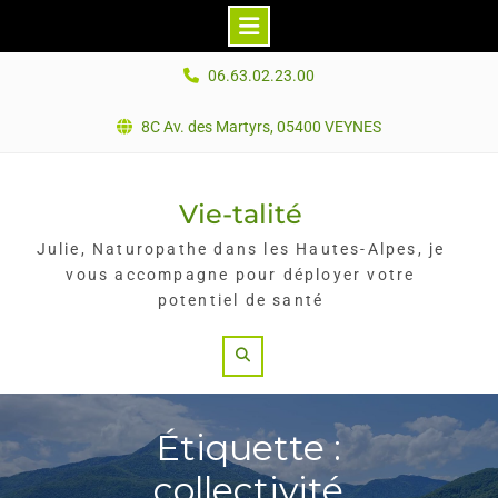
Skip
06.63.02.23.00
to
content
8C Av. des Martyrs, 05400 VEYNES
Vie-talité
Julie, Naturopathe dans les Hautes-Alpes, je
vous accompagne pour déployer votre
potentiel de santé
Search
Étiquette :
collectivité