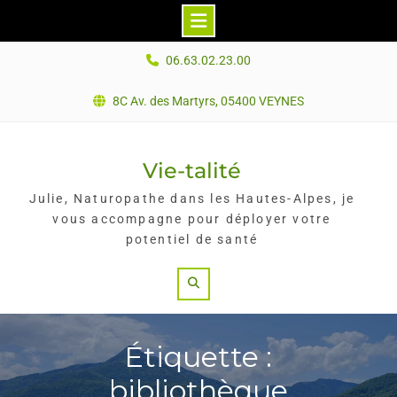
Skip
06.63.02.23.00
to
content
8C Av. des Martyrs, 05400 VEYNES
Vie-talité
Julie, Naturopathe dans les Hautes-Alpes, je
vous accompagne pour déployer votre
potentiel de santé
Search
Étiquette :
bibliothèque