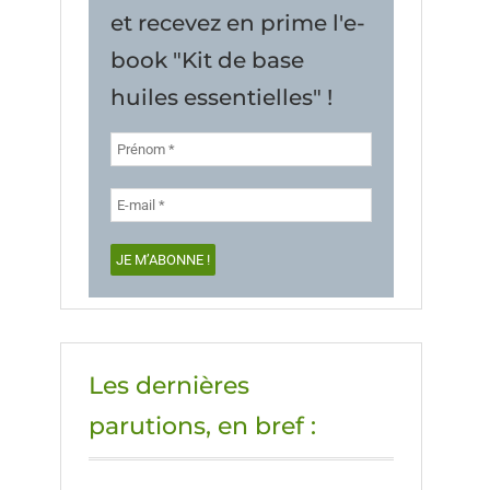
et recevez en prime l'e-
book "Kit de base
huiles essentielles" !
Les dernières
parutions, en bref :