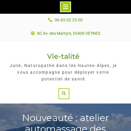
Skip
06.63.02.23.00
to
content
8C Av. des Martyrs, 05400 VEYNES
Vie-talité
Julie, Naturopathe dans les Hautes-Alpes, je
vous accompagne pour déployer votre
potentiel de santé
Search
Nouveauté : atelier
automassage des