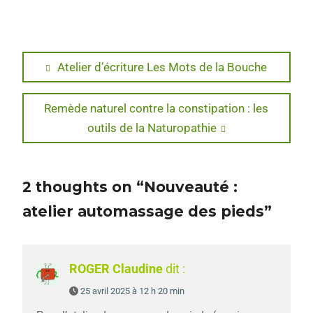
Navigation
Previous
Atelier d’écriture Les Mots de la Bouche
post:
de
Next
Remède naturel contre la constipation : les
l’article
post:
outils de la Naturopathie
2 thoughts on “Nouveauté :
atelier automassage des pieds”
ROGER Claudine
dit :
25 avril 2025 à 12 h 20 min